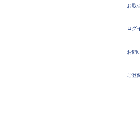
お取
ログ
お問
ご登